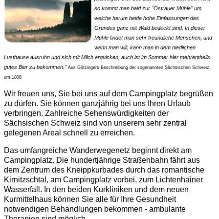
so kommt man bald zur "Ostrauer Mühle" um
welche herum beide hohe Einfassungen des
Grundes ganz mit Wald bedeckt sind. In dieser
Mühle findet man sehr freundliche Menschen, und
wenn man will, kann man in dem niedlichen
Lusthause ausruhn und sich mit Milch erquicken, auch ist im Sommer hier mehrentheils
gutes Bier zu bekommen."
Aus Götzingers Beschreibung der sogenannten Sächsischen Schweiz
um 1808
Wir freuen uns, Sie bei uns auf dem Campingplatz begrüßen
zu dürfen. Sie können ganzjährig bei uns Ihren Urlaub
verbringen. Zahlreiche Sehenswürdigkeiten der
Sächsischen Schweiz sind von unserem sehr zentral
gelegenen Areal schnell zu erreichen.
Das umfangreiche Wanderwegenetz beginnt direkt am
Campingplatz. Die hundertjährige Straßenbahn fährt aus
dem Zentrum des Kneippkurbades durch das romantische
Kirnitzschtal, am Campingplatz vorbei, zum Lichtenhainer
Wasserfall. In den beiden Kurkliniken und dem neuen
Kurmittelhaus können Sie alle für Ihre Gesundheit
notwendigen Behandlungen bekommen - ambulante
Therapien sind möglich.